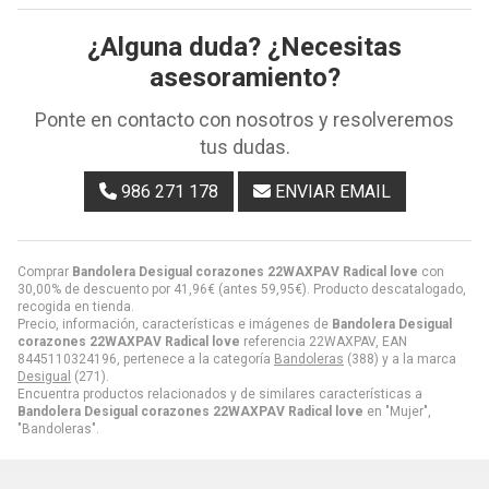
¿Alguna duda? ¿Necesitas
asesoramiento?
Ponte en contacto con nosotros y resolveremos
tus dudas.
986 271 178
ENVIAR EMAIL
Comprar
Bandolera Desigual corazones 22WAXPAV Radical love
con
30,00% de descuento por
41,96
€
(antes
59,95
€
). Producto descatalogado,
recogida en tienda.
Precio, información, características e imágenes de
Bandolera Desigual
corazones 22WAXPAV Radical love
referencia 22WAXPAV, EAN
8445110324196, pertenece a la categoría
Bandoleras
(388) y a la marca
Desigual
(271).
Encuentra productos relacionados y de similares características a
Bandolera Desigual corazones 22WAXPAV Radical love
en "Mujer",
"Bandoleras".