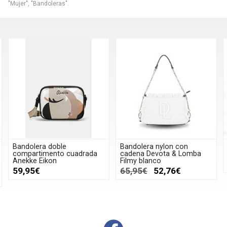
"Mujer", "Bandoleras".
Bandolera nylon con
Bandolera nylon Devota
drada
cadena Devota & Lomba
Lomba Border negra
Filmy blanco
49,95€
39,96€
65,95€
52,76€