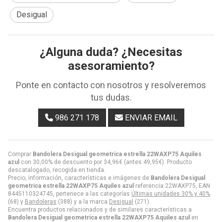
Desigual
¿Alguna duda? ¿Necesitas
asesoramiento?
Ponte en contacto con nosotros y resolveremos
tus dudas.
986 271 178
ENVIAR EMAIL
Comprar
Bandolera Desigual geometrica estrella 22WAXP75 Aquiles
azul
con 30,00% de descuento por
34,96
€
(antes
49,95
€
). Producto
descatalogado, recogida en tienda.
Precio, información, características e imágenes de
Bandolera Desigual
geometrica estrella 22WAXP75 Aquiles azul
referencia 22WAXP75, EAN
8445110324745, pertenece a las categorías
Últimas unidades 30% y 40%
(68) y
Bandoleras
(388) y a la marca
Desigual
(271).
Encuentra productos relacionados y de similares características a
Bandolera Desigual geometrica estrella 22WAXP75 Aquiles azul
en