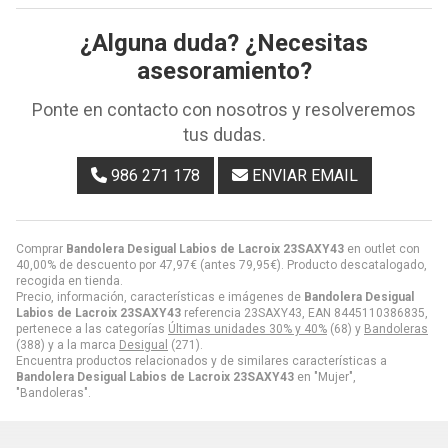
¿Alguna duda? ¿Necesitas
asesoramiento?
Ponte en contacto con nosotros y resolveremos
tus dudas.
986 271 178
ENVIAR EMAIL
Comprar
Bandolera Desigual Labios de Lacroix 23SAXY43
en outlet con
40,00% de descuento por
47,97
€
(antes
79,95
€
). Producto descatalogado,
recogida en tienda.
Precio, información, características e imágenes de
Bandolera Desigual
Labios de Lacroix 23SAXY43
referencia 23SAXY43, EAN 8445110386835,
pertenece a las categorías
Últimas unidades 30% y 40%
(68) y
Bandoleras
(388) y a la marca
Desigual
(271).
Encuentra productos relacionados y de similares características a
Bandolera Desigual Labios de Lacroix 23SAXY43
en "Mujer",
"Bandoleras".