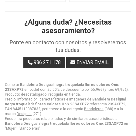
¿Alguna duda? ¿Necesitas
asesoramiento?
Ponte en contacto con nosotros y resolveremos
tus dudas.
986 271 178
ENVIAR EMAIL
Comprar
Bandolera Desigual negra troquelada flores colores Onix
23SAXP72
en outlet con 20,00% de descuento por
55,96
€
(antes
69,95
€
).
Producto descatalogado, recogida en tienda.
Precio, información, características e imágenes de
Bandolera Desigual
negra troquelada flores colores Onix 23SAXP72
referencia 23SAXP72,
EAN 8445110387832, pertenece a la categoría
Bandoleras
(388) y a la
marca
Desigual
(271).
Encuentra productos relacionados y de similares características a
Bandolera Desigual negra troquelada flores colores Onix 23SAXP72
en
"Mujer", "Bandoleras".