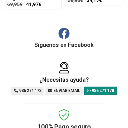
56,95€
34,17€
69,95€
41,97€
Síguenos en
Facebook
¿Necesitas ayuda?
986 271 178
ENVIAR EMAIL
986 271 178
100%
Pago seguro