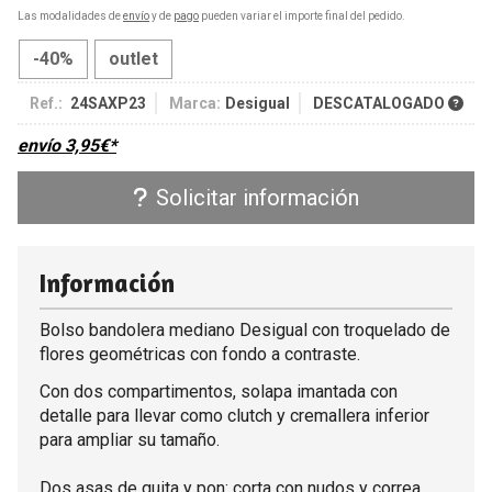
Las modalidades de
envío
y de
pago
pueden variar el importe final del pedido.
-40%
outlet
Ref.:
24SAXP23
Marca:
Desigual
DESCATALOGADO
envío
3,95
€
*
Solicitar información
Información
Bolso bandolera mediano Desigual con troquelado de
flores geométricas con fondo a contraste.
Con dos compartimentos, solapa imantada con
detalle para llevar como clutch y cremallera inferior
para ampliar su tamaño.
Dos asas de quita y pon: corta con nudos y correa