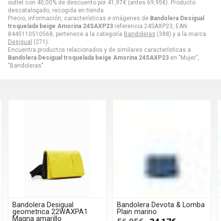
outlet con 40,00% de descuento por
41,97
€
(antes
69,95
€
). Producto
descatalogado, recogida en tienda.
Precio, información, características e imágenes de
Bandolera Desigual
troquelada beige Amorina 24SAXP23
referencia 24SAXP23, EAN
8445110510568, pertenece a la categoría
Bandoleras
(388) y a la marca
Desigual
(271).
Encuentra productos relacionados y de similares características a
Bandolera Desigual troquelada beige Amorina 24SAXP23
en "Mujer",
"Bandoleras".
Bandolera Desigual
Bandolera Devota & Lomba
geometrica 22WAXPA1
Plain marino
Magna amarillo