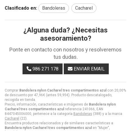
Clasificado en:
Bandoleras
Cacharel
¿Alguna duda? ¿Necesitas
asesoramiento?
Ponte en contacto con nosotros y resolveremos
tus dudas.
986 271 178
ENVIAR EMAIL
Comprar
Bandolera nylon Cacharel tres compartimentos azul
con 20,00%
de descuento por
47,96
€
(antes
59,95
€
). Producto descatalogado,
recogida en tienda.
Precio, información, características e imágenes de
Bandolera nylon
Cacharel tres compartimentos azul
referencia 241066, EAN
8447045006000, pertenece a la categoría
Bandoleras
(388) y a la marca
Cacharel
(22).
Encuentra productos relacionados y de similares características a
Bandolera nylon Cacharel tres compartimentos azul
en "Mujer",