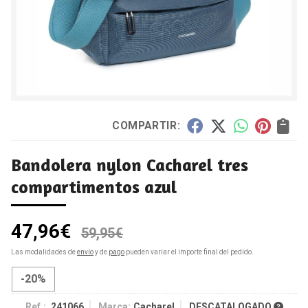
COMPARTIR:
Bandolera nylon Cacharel tres
compartimentos azul
47,96
€
59,95
€
Las modalidades de
envío
y de
pago
pueden variar el importe final del pedido.
-20%
Ref.:
241066
Marca:
Cacharel
DESCATALOGADO