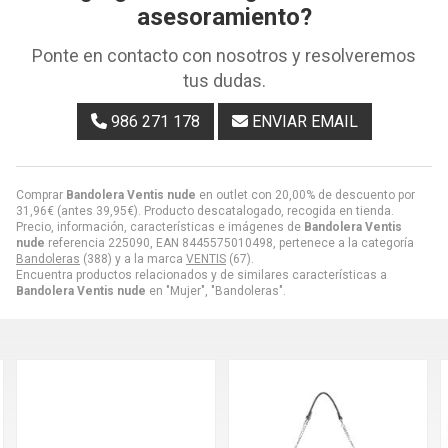
asesoramiento?
Ponte en contacto con nosotros y resolveremos
tus dudas.
986 271 178
ENVIAR EMAIL
Comprar
Bandolera Ventis nude
en outlet con 20,00% de descuento por
31,96
€
(antes
39,95
€
). Producto descatalogado, recogida en tienda.
Precio, información, características e imágenes de
Bandolera Ventis
nude
referencia 225090, EAN 8445575010498, pertenece a la categoría
Bandoleras
(388) y a la marca
VENTIS
(67).
Encuentra productos relacionados y de similares características a
Bandolera Ventis nude
en "Mujer", "Bandoleras".