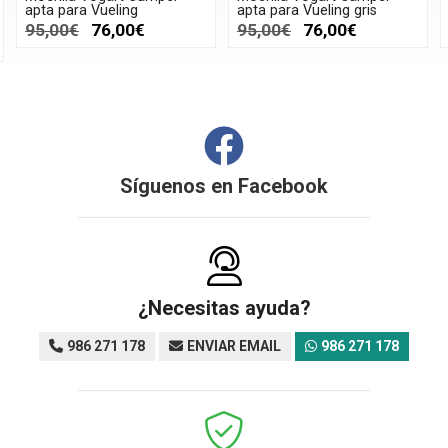
apta para Vueling
apta para Vueling gris
95,00€
76,00€
95,00€
76,00€
Síguenos en
Facebook
¿Necesitas ayuda?
986 271 178
ENVIAR EMAIL
986 271 178