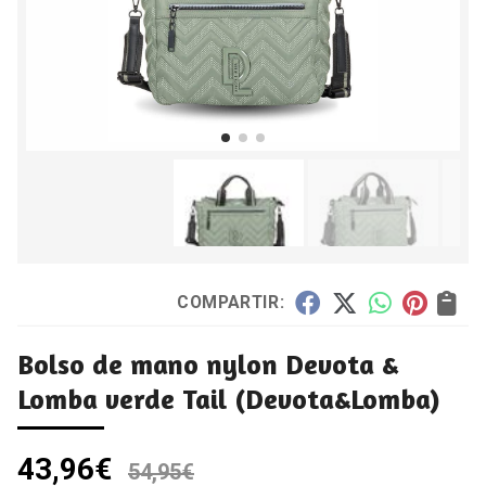
COMPARTIR:
Bolso de mano nylon Devota &
Lomba verde Tail
(Devota&Lomba)
43,96
€
54,95
€