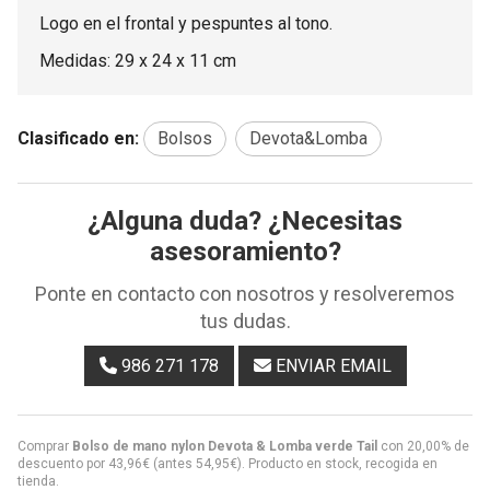
Logo en el frontal y pespuntes al tono.
Medidas: 29 x 24 x 11 cm
Clasificado en:
Bolsos
Devota&Lomba
¿Alguna duda? ¿Necesitas
asesoramiento?
Ponte en contacto con nosotros y resolveremos
tus dudas.
986 271 178
ENVIAR EMAIL
Comprar
Bolso de mano nylon Devota & Lomba verde Tail
con 20,00% de
descuento por
43,96
€
(antes
54,95
€
). Producto en stock, recogida en
tienda.