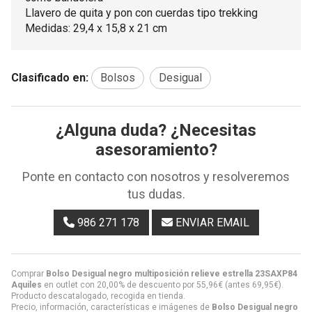
Llavero de quita y pon con cuerdas tipo trekking
Medidas: 29,4 x 15,8 x 21 cm
Clasificado en:
Bolsos
Desigual
¿Alguna duda? ¿Necesitas
asesoramiento?
Ponte en contacto con nosotros y resolveremos
tus dudas.
986 271 178
ENVIAR EMAIL
Comprar
Bolso Desigual negro multiposición relieve estrella 23SAXP84
Aquiles
en outlet con 20,00% de descuento por
55,96
€
(antes
69,95
€
).
Producto descatalogado, recogida en tienda.
Precio, información, características e imágenes de
Bolso Desigual negro