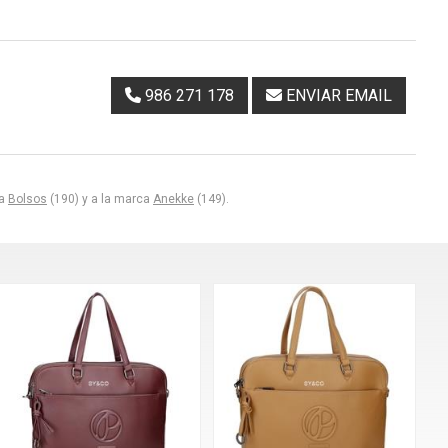
986 271 178
ENVIAR EMAIL
ía
Bolsos
(190) y a la marca
Anekke
(149).