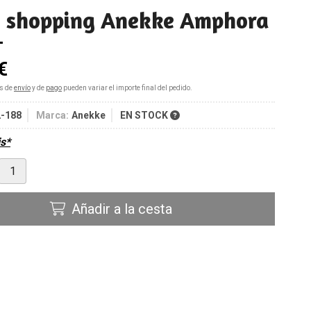
o shopping Anekke Amphora
€
s de
envío
y de
pago
pueden variar el importe final del pedido.
-188
Marca:
Anekke
EN STOCK
is*
Añadir a la cesta