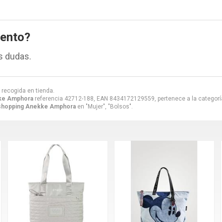
iento?
s dudas.
 recogida en tienda.
ke Amphora
referencia 42712-188, EAN 8434172129559, pertenece a la categor
shopping Anekke Amphora
en "Mujer", "Bolsos".