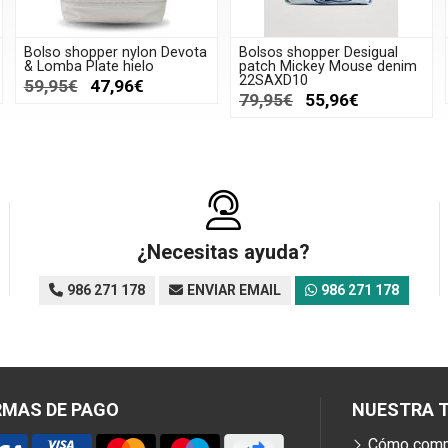
Bolso shopper nylon Devota
Bolsos shopper Desigual
& Lomba Plate hielo
patch Mickey Mouse denim
22SAXD10
59,95€
47,96€
79,95€
55,96€
¿Necesitas ayuda?
986 271 178
ENVIAR EMAIL
986 271 178
RMAS DE PAGO
NUESTRA T
Cómo comp