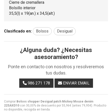
Cierre de cremallera
Bolsillo interior
35,5(l) x 19(an.) x 34,5(alt.)
Clasificado en:
Bolsos
Desigual
¿Alguna duda? ¿Necesitas
asesoramiento?
Ponte en contacto con nosotros y resolveremos
tus dudas.
986 271 178
ENVIAR EMAIL
Comprar
Bolsos shopper Desigual patch Mickey Mouse denim
22SAXD10
con 30,00% de descuento por
55,96
€
(antes
79,95
€
). Producto
no disponible, recogida en tienda.