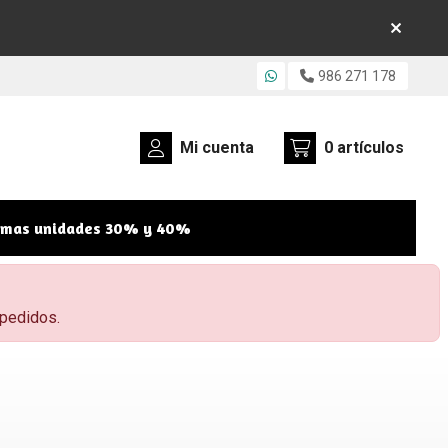
986 271 178
Mi cuenta
0
artículos
imas unidades 30% y 40%
 pedidos.