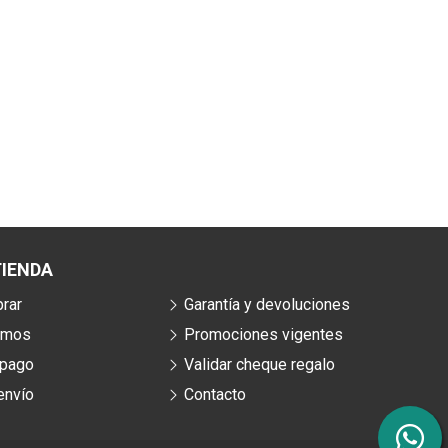
IENDA
rar
Garantía y devoluciones
omos
Promociones vigentes
 pago
Validar cheque regalo
envío
Contacto