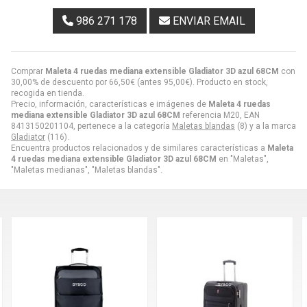
986 271 178
ENVIAR EMAIL
Comprar
Maleta 4 ruedas mediana extensible Gladiator 3D azul 68CM
con
30,00% de descuento por
66,50
€
(antes
95,00
€
). Producto en stock,
recogida en tienda.
Precio, información, características e imágenes de
Maleta 4 ruedas
mediana extensible Gladiator 3D azul 68CM
referencia M20, EAN
8413150201104, pertenece a la categoría
Maletas blandas
(8) y a la marca
Gladiator
(116).
Encuentra productos relacionados y de similares características a
Maleta
4 ruedas mediana extensible Gladiator 3D azul 68CM
en "Maletas",
"Maletas medianas", "Maletas blandas".