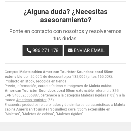
¿Alguna duda? ¿Necesitas
asesoramiento?
Ponte en contacto con nosotros y resolveremos
tus dudas.
986 271 178
ENVIAR EMAIL
Comprar
Maleta cabina American Tourister Soundbox coral 55cm
extensible
con 20,00% de descuento por
132,00
€
(antes
165,00
€
).
Producto en stock, recogida en tienda.
Precio, información, características e imágenes de
Maleta cabina
American Tourister Soundbox coral 55cm extensible
referencia 32G,
EAN 5400520056887, pertenece a la categoría
Maletas rígidas
(103) y a la
marca
American tourister
(55).
Encuentra productos relacionados y de similares características a
Maleta
cabina American Tourister Soundbox coral 55cm extensible
en
"Maletas", "Maletas de cabina", "Maletas rígidas".