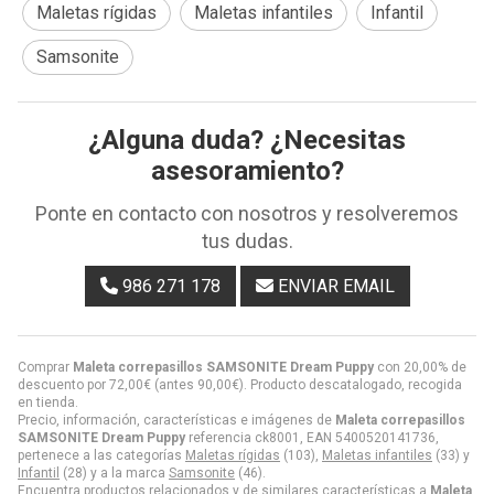
Maletas rígidas
Maletas infantiles
Infantil
Samsonite
¿Alguna duda? ¿Necesitas
asesoramiento?
Ponte en contacto con nosotros y resolveremos
tus dudas.
986 271 178
ENVIAR EMAIL
Comprar
Maleta correpasillos SAMSONITE Dream Puppy
con 20,00% de
descuento por
72,00
€
(antes
90,00
€
). Producto descatalogado, recogida
en tienda.
Precio, información, características e imágenes de
Maleta correpasillos
SAMSONITE Dream Puppy
referencia ck8001, EAN 5400520141736,
pertenece a las categorías
Maletas rígidas
(103),
Maletas infantiles
(33) y
Infantil
(28) y a la marca
Samsonite
(46).
Encuentra productos relacionados y de similares características a
Maleta