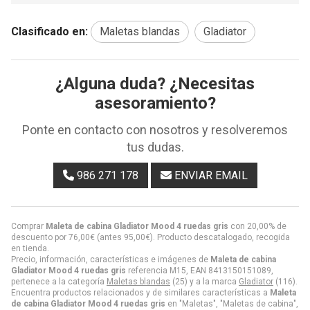
Clasificado en:
Maletas blandas
Gladiator
¿Alguna duda? ¿Necesitas
asesoramiento?
Ponte en contacto con nosotros y resolveremos
tus dudas.
986 271 178
ENVIAR EMAIL
Comprar
Maleta de cabina Gladiator Mood 4 ruedas gris
con 20,00% de
descuento por
76,00
€
(antes
95,00
€
). Producto descatalogado, recogida
en tienda.
Precio, información, características e imágenes de
Maleta de cabina
Gladiator Mood 4 ruedas gris
referencia M15, EAN 8413150151089,
pertenece a la categoría
Maletas blandas
(25) y a la marca
Gladiator
(116).
Encuentra productos relacionados y de similares características a
Maleta
de cabina Gladiator Mood 4 ruedas gris
en "Maletas", "Maletas de cabina",