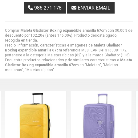
986 271 178
ENVIAR EMAIL
Comprar
Maleta Gladiator Boxing expandible amarilla 67cm
con 30,00% de
descuento por
102,20
€
(antes
146,00
€
). Producto descatalogado,
recogida en tienda.
Precio, información, características e imágenes de
Maleta Gladiator
Boxing expandible amarilla 67cm
referencia M38, EAN 8413150381172,
pertenece a la categoría
Maletas rígidas
(62) y a la marca
Gladiator
(116).
Encuentra productos relacionados y de similares características a
Maleta
Gladiator Boxing expandible amarilla 67cm
en "Maletas", "Maletas
medianas", "Maletas rígidas".