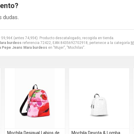
iento?
s dudas.
r
59,96
€
(antes
74,95
€
). Producto descatalogado, recogida en tienda.
Mara burdeos
referencia 72422, EAN 8435692702918, pertenece a la categoría
M
a Pepe Jeans Mara burdeos
en "Mujer", "Mochilas".
Mochila Desigual Labios de
Mochila Devota & Lomba