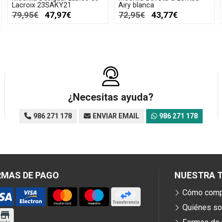
Lacroix 23SAKY21
Airy blanca
79,95€
47,97€
72,95€
43,77€
¿Necesitas ayuda?
986 271 178
ENVIAR EMAIL
986 271 178
RMAS DE PAGO
NUESTRA T
Cómo comp
Quiénes s