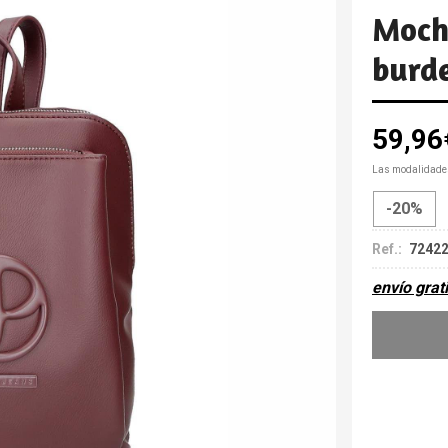
Moch
burd
59,96
Las modalidade
-20%
Ref.:
7242
envío grat