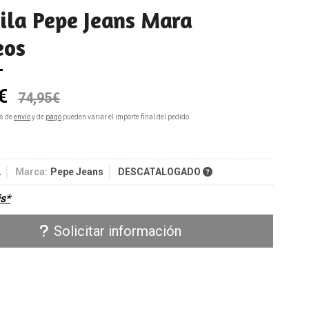
ila Pepe Jeans Mara
eos
€
74,95
€
s de
envío
y de
pago
pueden variar el importe final del pedido.
2
Marca:
Pepe Jeans
DESCATALOGADO
is*
Solicitar información