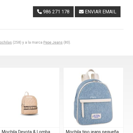
986 271 178
ENVIAR EMAIL
ochilas
(258) y a la marca
Pepe Jeans
(80).
Mochila Devota & Lomba
Mochila tipo jeans pequeña