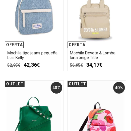
OFERTA
OFERTA
Mochila tipo jeans pequeña
Mochila Devota & Lomba
Lois Kelly
lona beige Title
42,36€
34,17€
52,95€
56,95€
OUTLET
OUTLET
40%
40%