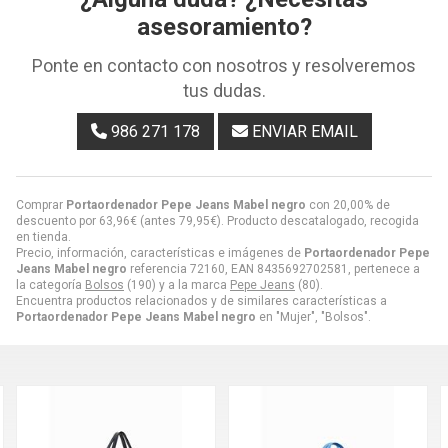
asesoramiento?
Ponte en contacto con nosotros y resolveremos
tus dudas.
986 271 178
ENVIAR EMAIL
Comprar
Portaordenador Pepe Jeans Mabel negro
con 20,00% de
descuento por
63,96
€
(antes
79,95
€
). Producto descatalogado, recogida
en tienda.
Precio, información, características e imágenes de
Portaordenador Pepe
Jeans Mabel negro
referencia 72160, EAN 8435692702581, pertenece a
la categoría
Bolsos
(190) y a la marca
Pepe Jeans
(80).
Encuentra productos relacionados y de similares características a
Portaordenador Pepe Jeans Mabel negro
en "Mujer", "Bolsos".