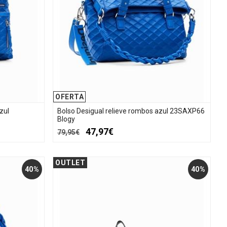
OFERTA
zul
Bolso Desigual relieve rombos azul 23SAXP66
Blogy
47,97€
79,95€
OUTLET
40%
40%