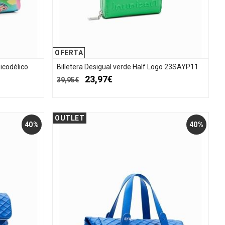
OFERTA
icodélico
Billetera Desigual verde Half Logo 23SAYP11
23,97€
39,95€
OUTLET
40%
40%