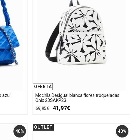
OFERTA
s azul
Mochila Desigual blanca flores troqueladas
Onix 23SAKP23
41,97€
69,95€
OUTLET
40%
40%