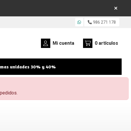
986 271 178
Mi cuenta
0
artículos
imas unidades 30% y 40%
 pedidos.