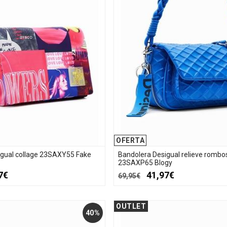
OFERTA
igual collage 23SAXY55 Fake
Bandolera Desigual relieve rombo
23SAXP65 Blogy
7€
41,97€
69,95€
OUTLET
40%