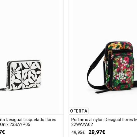
OFERTA
eña Desigual troquelado flores
Portamovil nylon Desigual flores I
o Onix 23SAYP05
22WAYA02
7€
29,97€
49,95€