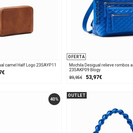
OFERTA
gual camel Half Logo 23SAYP11
Mochila Desigual relieve rombos a
23SAKP09 Blogy
7€
53,97€
89,95€
OUTLET
40%