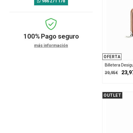
986 271 178
100%
Pago seguro
más información
OFERTA
Billetera Desi
23,9
39,95€
OUTLET