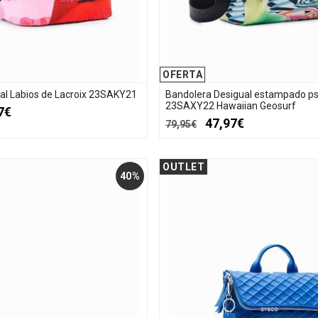
OFERTA
al Labios de Lacroix 23SAKY21
Bandolera Desigual estampado ps
23SAXY22 Hawaiian Geosurf
7€
47,97€
79,95€
OUTLET
40%