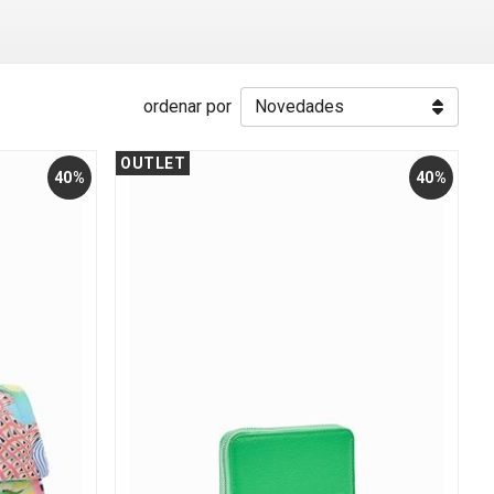
ordenar por
OUTLET
40%
40%