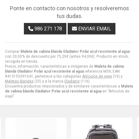
Ponte en contacto con nosotros y resolveremos
tus dudas.
986 271 178
ENVIAR EMAIL
Comprar
Maleta de cabina blanda Gladiator Polar azul resistente al agua
con 20,00% de descuento por
75,20
€
(antes
94,00
€
). Producto en stock,
recogida en tienda.
Precio, información, características e imágenes de
Maleta de cabina
blanda Gladiator Polar azul resistente al agua
referencia M39, EAN
8413150391041, pertenece a las categorías
Articulos de viaje
(16) y
Maletas blandas
(25) y a la marca
Gladiator
(116).
Encuentra productos relacionados y de similares características a
Maleta
de cabina blanda Gladiator Polar azul resistente al agua
en "Articulos de
viaje".